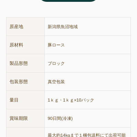
原産地
新潟県魚沼地域
原材料
豚ロース
製品形態
ブロック
包装形態
真空包装
量目
1ｋｇ・1ｋｇ×10パック
賞味期限
90日間(冷凍)
最大約14kgまで１梱包送料にて出荷可能