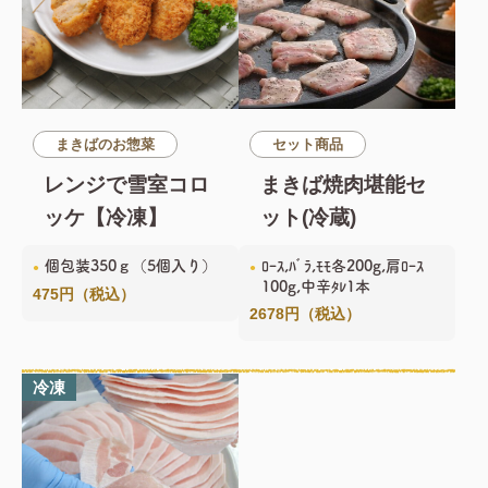
まきばのお惣菜
セット商品
レンジで雪室コロ
まきば焼肉堪能セ
ッケ【冷凍】
ット(冷蔵)
個包装350ｇ（5個入り）
ﾛｰｽ,ﾊﾞﾗ,ﾓﾓ各200g,肩ﾛｰｽ
100g,中辛ﾀﾚ1本
475円（税込）
2678円（税込）
冷凍