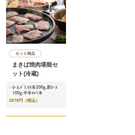
セット商品
まきば焼肉堪能セ
ット(冷蔵)
ﾛｰｽ,ﾊﾞﾗ,ﾓﾓ各200g,肩ﾛｰｽ
100g,中辛ﾀﾚ1本
2678円（税込）