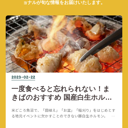
ョナルが旬な情報をお届けいたします。
2023-02-22
一度食べると忘れられない！ま
きばのおすすめ 国産白生ホルモ
ン特集
米どころ魚沼で、「田植え」「お盆」「稲刈り」をはじめとす
る地元イベントに欠かすことのできない豚白生ホルモン。 独
特の食感と味わいがクセになる、焼肉屋さんでも定番メニュー
となっている人気の部位です。