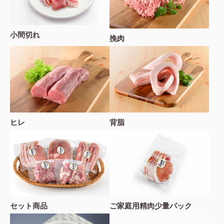
小間切れ
挽肉
ヒレ
背脂
セット商品
ご家庭用精肉少量パック